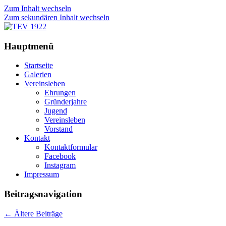
Zum Inhalt wechseln
Zum sekundären Inhalt wechseln
Trommlercorps Einigkeit Vinkrath
TEV 1922
Hauptmenü
Startseite
Galerien
Vereinsleben
Ehrungen
Gründerjahre
Jugend
Vereinsleben
Vorstand
Kontakt
Kontaktformular
Facebook
Instagram
Impressum
Beitragsnavigation
←
Ältere Beiträge