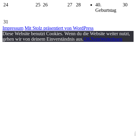
24
25
26
27
28
40.
30
Geburtstag
31
Impressum
Mit Stolz präsentiert von WordPress
Diese Website benutzt Cookies. Wenn du die Website weiter nutzt,
gehen wir von deinem Einverständnis aus.
OK
Nein
Weiterlesen